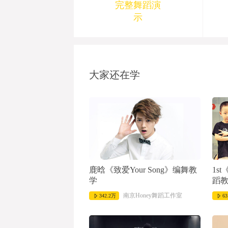
完整舞蹈演
示
1970-01-01 08:00:00
大家还在学
鹿晗《致爱Your Song》编舞教
1st
学
蹈
南京Honey舞蹈工作室
342.2万
63