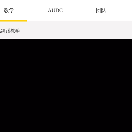
教学
AUDC
团队
》少儿舞蹈教学