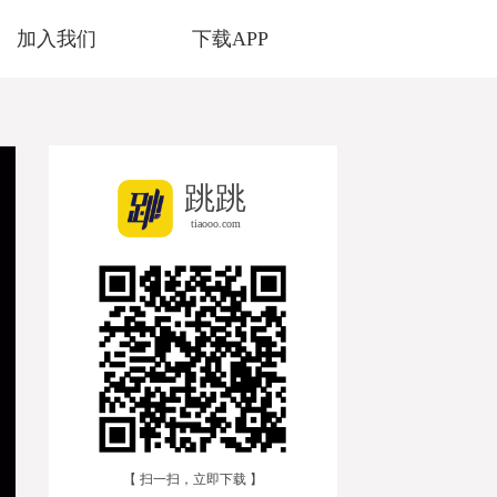
加入我们
下载APP
跳跳
tiaooo.com
【 扫一扫，立即下载 】