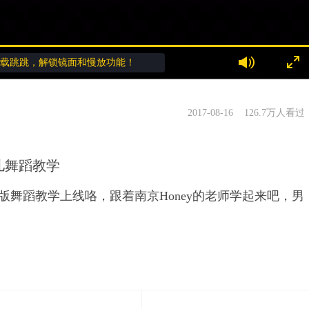
载跳跳，解锁镜面和慢放功能！
2017-08-16
126.7万人看过
》少儿舞蹈教学
aby》少儿版舞蹈教学上线咯，跟着南京Honey的老师学起来吧，男