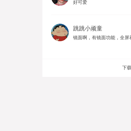
好可爱
跳跳小顽童
镜面啊，有镜面功能，全屏
下载