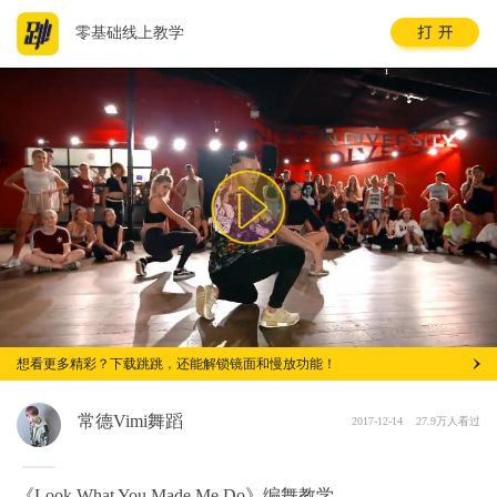
零基础线上教学
想看更多精彩？下载跳跳，还能解锁镜面和慢放功能！
常德Vimi舞蹈
2017-12-14
27.9万人看过
《Look What You Made Me Do》编舞教学