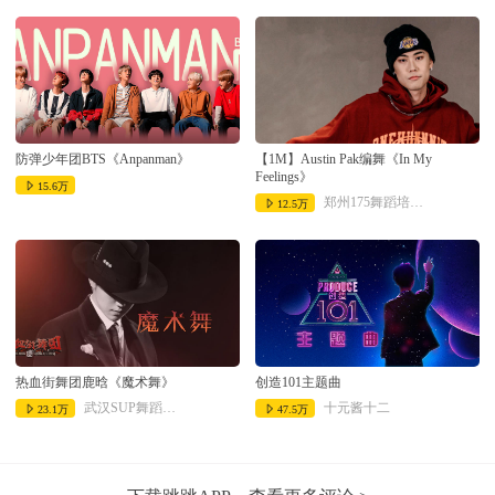
防弹少年团BTS《Anpanman》
【1M】Austin Pak编舞《In My
Feelings》
15.6万
郑州175舞蹈培训中心
12.5万
热血街舞团鹿晗《魔术舞》
创造101主题曲
武汉SUP舞蹈工作室
十元酱十二
23.1万
47.5万