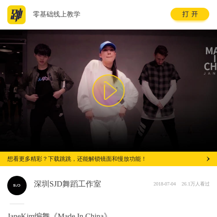
零基础线上教学
想看更多精彩？下载跳跳，还能解锁镜面和慢放功能！
深圳SJD舞蹈工作室
2018-07-04
26.1万人看过
JaneKim编舞《Made In China》