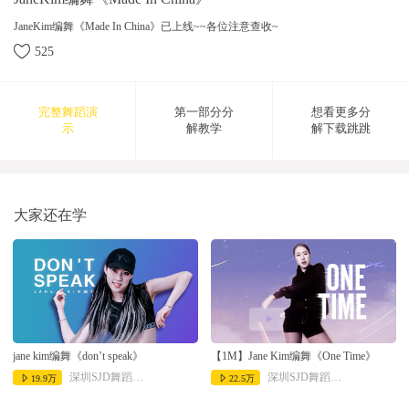
JaneKim编舞《Made In China》已上线~~各位注意查收~
525
完整舞蹈演
第一部分分
想看更多分
示
解教学
解下载跳跳
2018-07-06 10:14:16
大家还在学
jane kim编舞《don’t speak》
【1M】Jane Kim编舞《One Time》
深圳SJD舞蹈工作室
深圳SJD舞蹈工作室
19.9万
22.5万