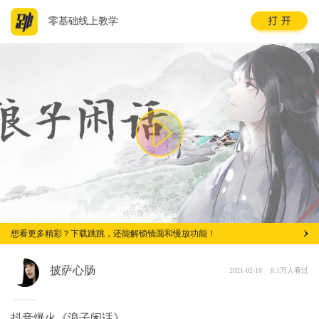
零基础线上教学
想看更多精彩？下载跳跳，还能解锁镜面和慢放功能！
披萨心肠
2021-02-18
8.1万人看过
抖音爆火《浪子闲话》